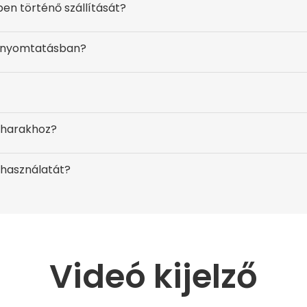
ben történő szállítását?
a nyomtatásban?
poharakhoz?
 használatát?
Videó kijelző