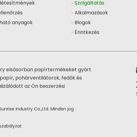
létesítmények
Szolgáltatás
llenőrzés
Alkalmazások
ható anyagok
Blogok
Érintkezés
try elsősorban papírtermékeket gyárt
papír, pohárventilátorok, fedők és
izálódott az Ön beszerzési
nrise Industry Co.,Ltd. Minden jog
szabályzat