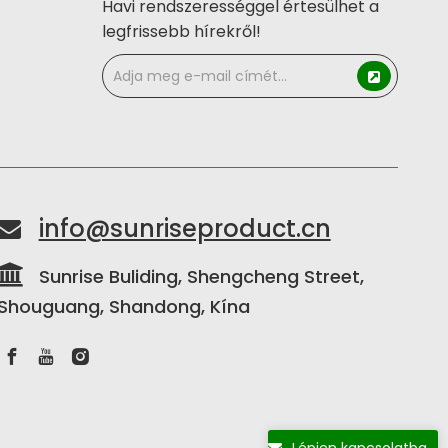
Havi rendszerességgel értesülhet a
legfrissebb hírekről!
info@sunriseproduct.cn


Sunrise Buliding, Shengcheng Street,
Shouguang, Shandong, Kína