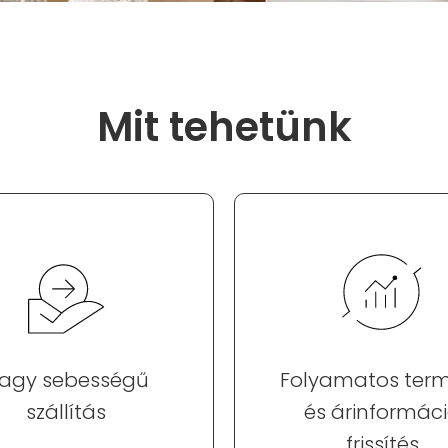
Mit tehetünk
agy sebességű
Folyamatos ter
szállítás
és árinformác
frissítés