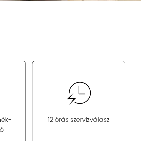
mék-
12 órás szervizválasz
ió