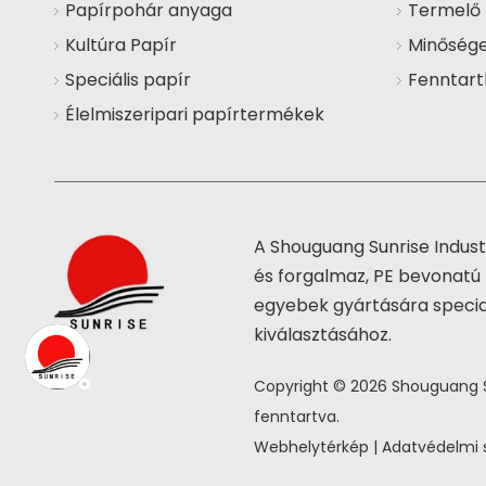
Papírpohár anyaga
Termelő 
Kultúra Papír
Minősége
Speciális papír
Fenntart
Élelmiszeripari papírtermékek
A Shouguang Sunrise Indus
és forgalmaz, PE bevonatú 
egyebek gyártására special
kiválasztásához.
Copyright ©
2026
Shouguang Su
fenntartva.
Webhelytérkép
|
Adatvédelmi 