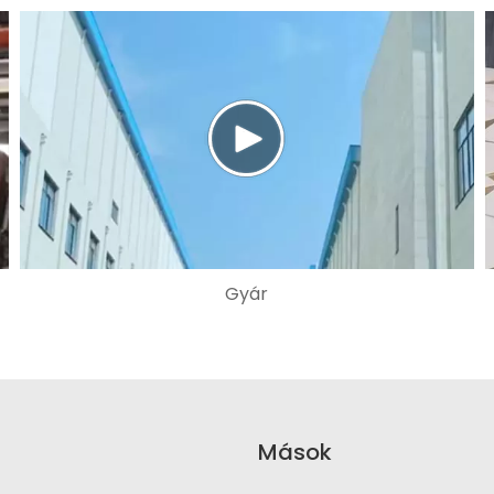
Gyár
Mások