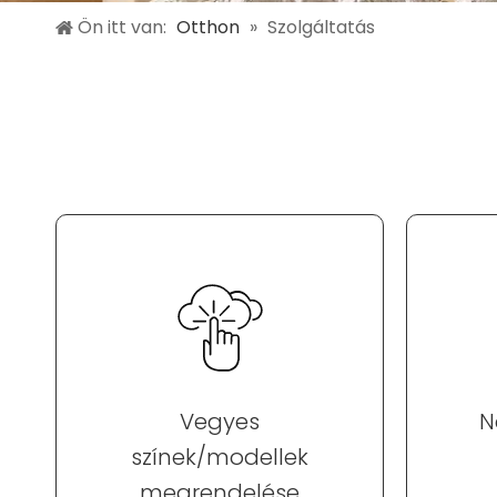
Ön itt van:
Otthon
»
Szolgáltatás
Vegyes
N
színek/modellek
megrendelése