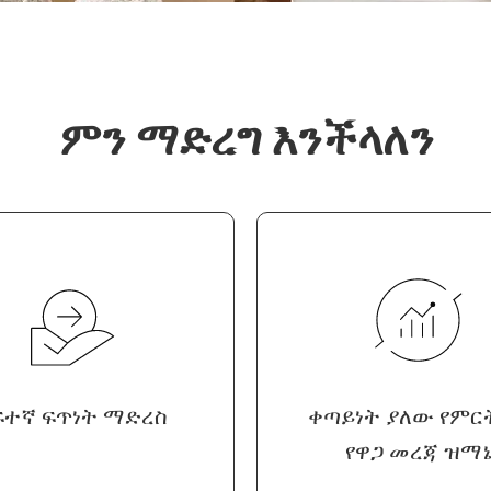
ምን ማድረግ እንችላለን
ፍተኛ ፍጥነት ማድረስ
ቀጣይነት ያለው የምርት
የዋጋ መረጃ ዝማ