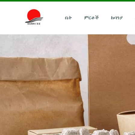
ቤት
ምርቶች
ኩባንያ