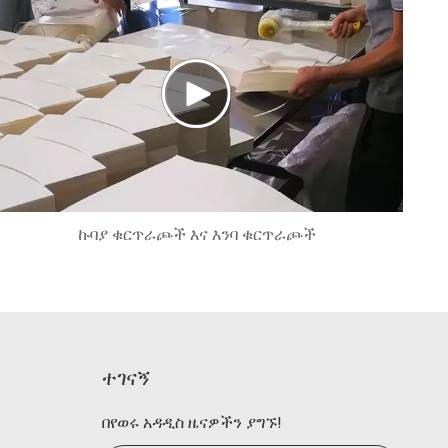
ኩባያ ቁርጥራጮች እና እንባ ቁርጥራጮች
ተገናኝ
በየወሩ አዳዲስ ዜናዎችን ያግኙ!