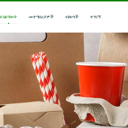
አገልግሎት
መተግበሪያዎች
ብሎጎች
ተገናኝ