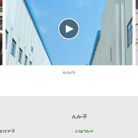
ፋብሪካ
ሌሎች
ልገያዎች
አገልግሎት