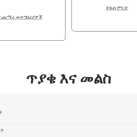
ትኩስ ምርት
ተጨማሪ መተግበሪያዎች
ጥያቄ እና መልስ
?
ን?