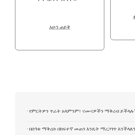
አሁን ጠይቅ
· የምርትዎን ጥራት አላምንም፣ ናሙናዎችን ማቅረብ ይችላሉ
· በሰዓቱ ማቅረቡ በከፍተኛ መጠን እንዴት ማረጋገጥ እንችላለ