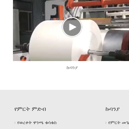
ኩባንያ
የምርት ምድብ
ኩባንያ
የወረቀት ዋንጫ ቁሳቁስ
የምርት መገ