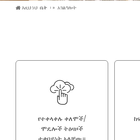
እዚህ ነህ
ቤት
፡ »
አገልግሎት
የተቀላቀሉ ቀለሞች/
ከ
ሞዴሎች ትዕዛዞች
ተቀባይነት አላቸው።