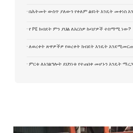
· በሕትመት ውስጥ ያለውን የቀለም ልዩነት እንዴት መቀነስ እ
· የ PE ክብደት ምን ያህል ለእርስዎ ኩባያዎች ተስማሚ ነው?
· ለወረቀት ጽዋዎችዎ የወረቀት ክብደት እንዴት እንደሚመር
· ምርቱ ለአገልግሎት ደህንነቱ የተጠበቀ መሆኑን እንዴት ማረጋ