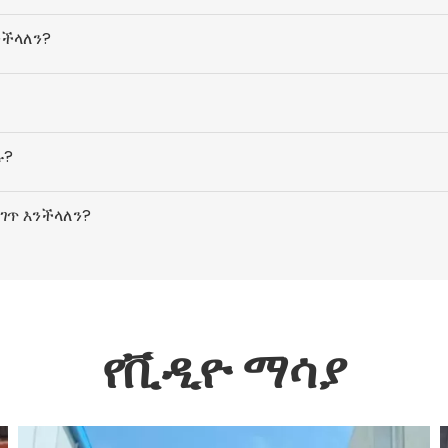
ንችላለን?
ጡ?
ገጥ እንችላለን?
የቪዲዮ ማሳያ