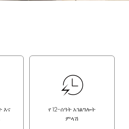
 እና
የ 12-ሰዓት አገልግሎት
ኔ
ምላሽ