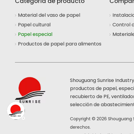
Categoría de producto
Compañ
Material del vaso de papel
Instalac
Papel cultural
Control 
Papel especial
Material
Productos de papel para alimentos
Shouguang Sunrise Industr
productos de papel, especi
recubierto de PE, ventilad
selección de abastecimien
Copyright ©
2026
Shouguang Su
derechos.