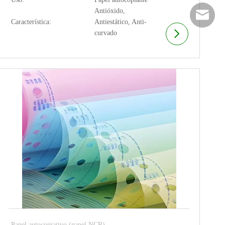
Antióxido,
info@su
Característica:
Antiestático, Anti-
curvado
Papel autocopiativo (papel NCR)