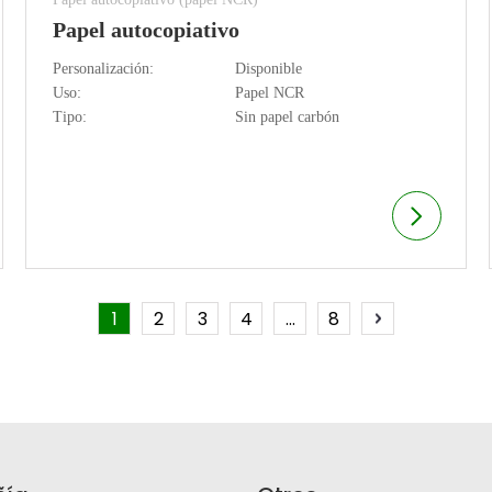
Papel autocopiativo
Personalización:
Disponible
Uso:
Papel NCR
Tipo:
Sin papel carbón
1
2
3
4
...
8