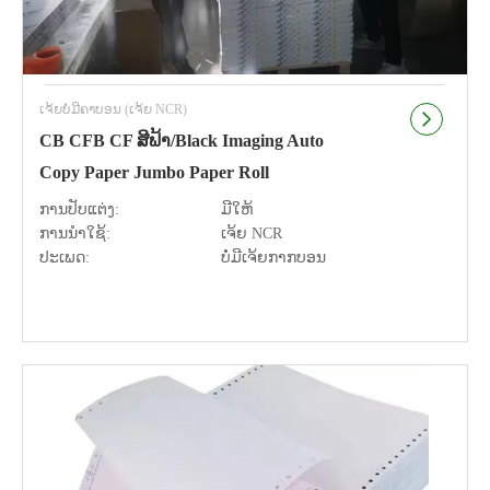
ເຈ້ຍບໍ່ມີຄາບອນ (ເຈ້ຍ NCR)
CB CFB CF ສີຟ້າ/Black Imaging Auto
Copy Paper Jumbo Paper Roll
ການປັບແຕ່ງ:
ມີໃຫ້
ການນຳໃຊ້:
ເຈ້ຍ NCR
ປະເພດ:
ບໍ່ມີເຈ້ຍກາກບອນ