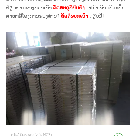
ຢ້ຽມຢາມຂອງພວກເຮົາ
ວັດສະດຸທີ່ຍືນຍົງ .
ຫນ້າ ພ້ອມ​ທີ່​ຈະ​ປຶກ​
ສາ​ຫາ​ລື​ໂຄງ​ການ​ຂອງ​ທ່ານ​?
ຕິດຕໍ່ພວກເຮົາ
ດຽວນີ້!
ເຈ້ຍບໍ່ມີຄາບອນ (ເຈ້ຍ NCR)