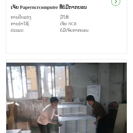
ເຈ້ຍ Paperncrcomputer ທີ່ບໍ່ມີກາກບອນ
ການປັບແຕ່ງ:
ມີໃຫ້
ການນຳໃຊ້:
ເຈ້ຍ NCR
ປະເພດ:
ບໍ່ມີເຈ້ຍກາກບອນ