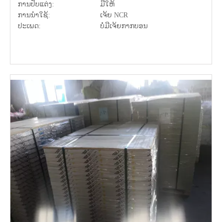
ການປັບແຕ່ງ:
ມີໃຫ້
ການນຳໃຊ້:
ເຈ້ຍ NCR
ປະເພດ:
ບໍ່ມີເຈ້ຍກາກບອນ