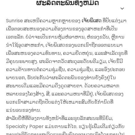
ຜະລິດຕະພັນທັງຫມົດ
Sunrise ສະເຫນີຄວາມຫຼາກຫຼາຍຂອງ
ເຈ້ຍພິເສດ
ທີ່ປັບແຕ່ງມາ
ເພື່ອຕອບສະຫນອງຄວາມຕ້ອງການຂອງອຸດສາຫະກໍາທີ່ເປັນ
ເອກະລັກ. ບໍ່ວ່າຈະເປັນການຫຸ້ມຫໍ່ອາຫານ, ຫໍ່ຂອງຂວັນ, ຫຼືການ
ນໍາໃຊ້ອຸດສາຫະກໍາ, ເຈ້ຍພິເສດຂອງພວກເຮົາຖືກອອກແບບມາ
ເພື່ອສະຫນອງຄວາມທົນທານ, ຄວາມຍືດຫຍຸ່ນ, ແລະສໍາເລັດຮູບທີ່
ມີຄຸນນະພາບສູງ. ຜະລິດຈາກວັດສະດຸລະດັບພຣີມຽມ, ເຈ້ຍນີ້ມີ
ຄວາມຕ້ານທານຕໍ່ຄວາມຊຸ່ມຊື່ນ, ຄວາມຊຸ່ມຊື່ນ, ແລະອົງປະກອບ
ພາຍນອກ, ຮັບປະກັນວ່າຜະລິດຕະພັນຂອງທ່ານຍັງຄົງຢູ່ໃນ
ສະພາບເດີມແລະມີຄວາມດຶງດູດສາຍຕາ. ດ້ວຍຄວາມຫລາກ
ຫລາຍຂອງໂຄງສ້າງ, ສີ, ແລະຄວາມຫນາທີ່ມີຢູ່, ເຈ້ຍພິເສດຂອງ
ພວກເຮົາສາມາດຖືກປັບແຕ່ງໃຫ້ເຫມາະສົມກັບຂໍ້ກໍານົດທີ່
ແນ່ນອນຂອງທ່ານ.
ສໍາລັບຍີ່ຫໍ້ທີ່ຕ້ອງການທັງຫນ້າທີ່ແລະຮູບລັກສະນະທີ່ນິຍົມ,
Specialty Paper ແມ່ນການແກ້ໄຂ. ຮຽນຮູ້ເພີ່ມເຕີມກ່ຽວກັບ
ການປະຕິບັດການຜະລິດແບບຍືນຍົງຂອງພວກເຮົາໂດຍການໄປ