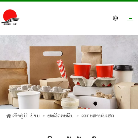
ເຈົ້າຢູ່ນີ້:
ບ້ານ
»
ຜະລິດຕະພັນ
»
ເອກະສານພິເສດ