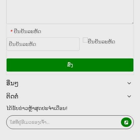
ຢືນຢັນລະຫັດ
*
ສົ່ງ
ອື່ນໆ
ຕິດຕໍ່
ໄດ້​ຮັບ​ຂ່າວ​ຫຼ້າ​ສຸດ​ປະ​ຈໍາ​ເດືອນ​!