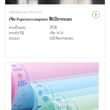
ເຈ້ຍບໍ່ມີຄາບອນ (ເຈ້ຍ NCR)
ເຈ້ຍ Paperncrcomputer ທີ່ບໍ່ມີກາກບອນ
ການປັບແຕ່ງ:
ມີໃຫ້
ການນຳໃຊ້:
ເຈ້ຍ NCR
ປະເພດ:
ບໍ່ມີເຈ້ຍກາກບອນ