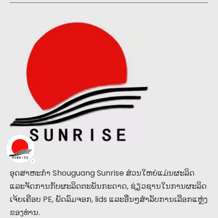
ອຸດສາຫະກໍາ Shouguang Sunrise ສ່ວນໃຫຍ່ແມ່ນຜະລິດ
ແລະຈັດການກັບຜະລິດຕະພັນກະດາດ, ຊ່ຽວຊານໃນການຜະລິດ
ເຈ້ຍເຄືອບ PE, ພັດລົມຈອກ, lids ແລະອື່ນໆສໍາລັບການເລືອກແຫຼ່ງ
ຂອງທ່ານ.