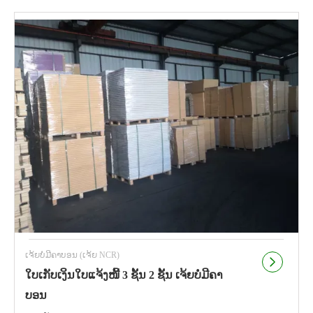
ເຈ້ຍບໍ່ມີຄາບອນ (ເຈ້ຍ NCR)
ໃບເກັບເງິນໃບແຈ້ງໜີ້ 3 ຊັ້ນ 2 ຊັ້ນ ເຈ້ຍບໍ່ມີຄາ
ບອນ