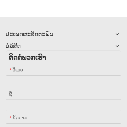
ປະເພດຜະລິດຕະພັນ
ບໍລິສັດ
ຕິດຕໍ່ພວກເຮົາ
ອີເມວ
*
ຊື່
ຂໍ້ຄວາມ
*