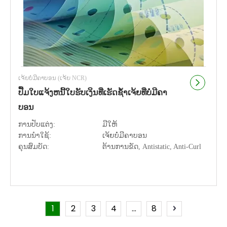
ເຈ້ຍບໍ່ມີຄາບອນ (ເຈ້ຍ NCR)
ປື້ມໃບແຈ້ງຫນີ້ໃບຮັບເງິນທີ່ເຮັດຊ້ໍາເຈ້ຍທີ່ບໍ່ມີຄາ
ບອນ
ການປັບແຕ່ງ:
ມີໃຫ້
ການນຳໃຊ້:
ເຈ້ຍບໍ່ມີຄາບອນ
ຄຸນສົມບັດ:
ຕ້ານການຂັດ, Antistatic, Anti-Curl
1
2
3
4
...
8