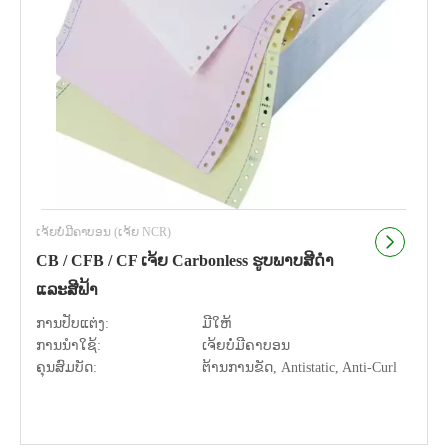
ເຈ້ຍບໍ່ມີຄາບອນ (ເຈ້ຍ NCR)
CB / CFB / CF ເຈ້ຍ Carbonless ຮູບພາບສີດໍາ
ແລະສີຟ້າ
ການປັບແຕ່ງ:
ມີໃຫ້
ການນຳໃຊ້:
ເຈ້ຍບໍ່ມີຄາບອນ
ຄຸນສົມບັດ:
ຕ້ານການຂັດ, Antistatic, Anti-Curl