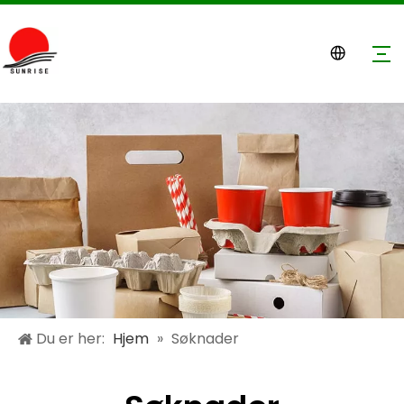
Du er her:
Hjem
»
Søknader