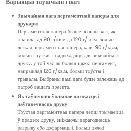
Варыяцыі таўшчыні і вагі
Звычайная вага пергаментнай паперы для
друкаркі
Пергаментная папера бывае рознай вагі, як
правіла, ад 90 г/кв.м да 120 г/кв.м. Больш
лёгкая пергаментная папера, каля 90 г/кв.м,
больш гнуткая і падыходзіць для звычайнага
друку, у той час як больш цяжкі пергамент,
напрыклад 120 г/кв.м, больш тоўсты і
трывалы. Выбраны вамі вага будзе залежаць ад
патрэб вашага праекта.
Як таўшчыня ўплывае на якасць і
даўгавечнасць друку
Тоўстая пергаментная папера лепш трымаецца
ў працэсе друку, зніжаючы верагоднасць
разрыву або дэфармацыі. Больш цяжкі