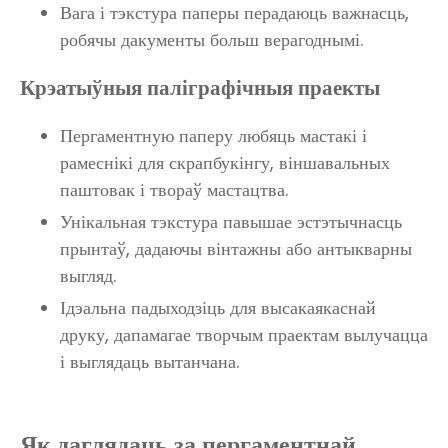
Вага і тэкстура паперы перадаюць важнасць,
робячы дакументы больш верагоднымі.
Крэатыўныя паліграфічныя праекты
Пергаментную паперу любяць мастакі і
рамеснікі для скрапбукінгу, віншавальных
паштовак і твораў мастацтва.
Унікальная тэкстура павышае эстэтычнасць
прынтаў, дадаючы вінтажны або антыкварны
выгляд.
Ідэальна падыходзіць для высакаякаснай
друку, дапамагае творчым праектам вылучацца
і выглядаць вытанчана.
Як даглядаць за пергаментнай