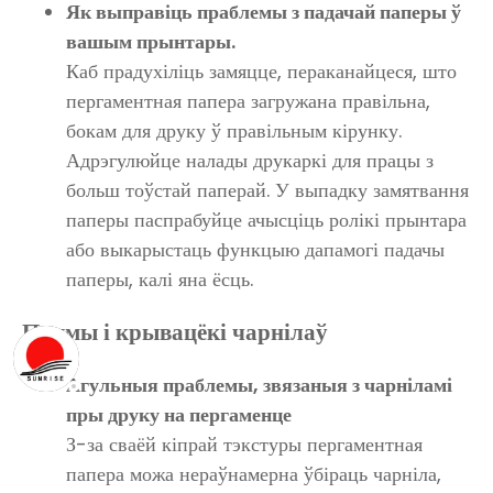
Як выправіць праблемы з падачай паперы ў
вашым прынтары.
Каб прадухіліць замяцце, пераканайцеся, што
пергаментная папера загружана правільна,
бокам для друку ў правільным кірунку.
Адрэгулюйце налады друкаркі для працы з
больш тоўстай паперай. У выпадку замятвання
паперы паспрабуйце ачысціць ролікі прынтара
або выкарыстаць функцыю дапамогі падачы
паперы, калі яна ёсць.
Плямы і крывацёкі чарнілаў
Агульныя праблемы, звязаныя з чарніламі
пры друку на пергаменце
З-за сваёй кіпрай тэкстуры пергаментная
папера можа нераўнамерна ўбіраць чарніла,