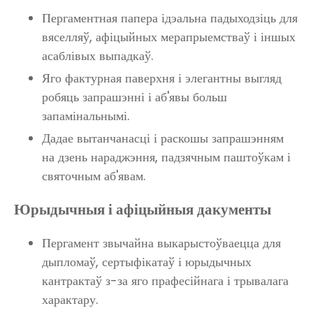
Пергаментная папера ідэальна падыходзіць для
вяселляў, афіцыйных мерапрыемстваў і іншых
асаблівых выпадкаў.
Яго фактурная паверхня і элегантны выгляд
робяць запрашэнні і аб'явы больш
запамінальнымі.
Дадае вытанчанасці і раскошы запрашэнням
на дзень нараджэння, падзячным паштоўкам і
святочным аб'явам.
Юрыдычныя і афіцыйныя дакументы
Пергамент звычайна выкарыстоўваецца для
дыпломаў, сертыфікатаў і юрыдычных
кантрактаў з-за яго прафесійнага і трывалага
характару.