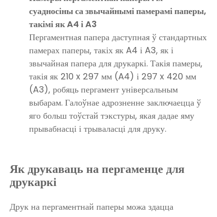
суадносіны са звычайнымі памерамі паперы,
такімі як A4 і A3
Пергаментная папера даступная ў стандартных
памерах паперы, такіх як A4 і A3, як і
звычайная папера для друкаркі. Такія памеры,
такія як 210 x 297 мм (A4) і 297 x 420 мм
(A3), робяць пергамент універсальным
выбарам. Галоўнае адрозненне заключаецца ў
яго больш тоўстай тэкстуры, якая дадае яму
прывабнасці і трываласці для друку.
Як друкаваць на пергаменце для
друкаркі
Друк на пергаментнай паперы можа здацца