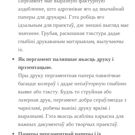
Пергамент мае выразную фактурную
аздабленне, што адрознівае яго ад звычайнай
паперы для друкаркі. Гэта робіць яго
ідэальным для праектаў, дзе знешні выгляд мае
значэнне. Грубая, раскошная тэкстура дадае
глыбіні друкаваным матэрыялам, вылучаючы
іх.
Як пергамент паляпшае якасць друку і
прэзентацыю.
Пры друку пергаментная папера павялічвае
багацце колераў і дадае непаўторную глыбіню
выяве або тэксту. Будзь то струйная або
лазерная друк, пергамент добра спраўляецца з
чарніламі, робячы вынікі друку яркімі і
выразнымі. Гэта якасць асабліва карысна для
важных дакументаў або творчых праектаў.
Памеры пергаментнай паперы і іх