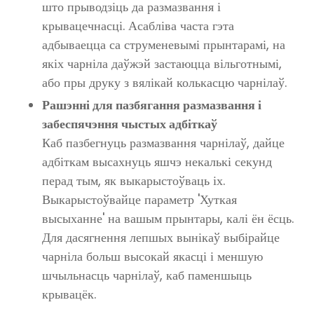
што прыводзіць да размазвання і
крывацечнасці. Асабліва часта гэта
адбываецца са струменевымі прынтарамі, на
якіх чарніла даўжэй застаюцца вільготнымі,
або пры друку з вялікай колькасцю чарнілаў.
Рашэнні для пазбягання размазвання і
забеспячэння чыстых адбіткаў
Каб пазбегнуць размазвання чарнілаў, дайце
адбіткам высахнуць яшчэ некалькі секунд
перад тым, як выкарыстоўваць іх.
Выкарыстоўвайце параметр 'Хуткая
высыханне' на вашым прынтары, калі ён ёсць.
Для дасягнення лепшых вынікаў выбірайце
чарніла больш высокай якасці і меншую
шчыльнасць чарнілаў, каб паменшыць
крывацёк.