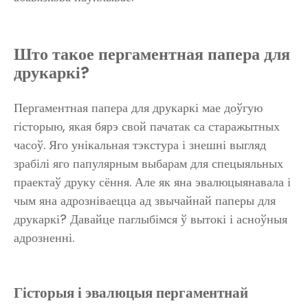
Што такое пергаментная папера для
друкаркі?
Пергаментная папера для друкаркі мае доўгую
гісторыю, якая бярэ свой пачатак са старажытных
часоў. Яго унікальная тэкстура і знешні выгляд
зрабілі яго папулярным выбарам для спецыяльных
праектаў друку сёння. Але як яна эвалюцыянавала і
чым яна адрозніваецца ад звычайнай паперы для
друкаркі? Давайце паглыбімся ў вытокі і асноўныя
адрозненні.
Гісторыя і эвалюцыя пергаментнай