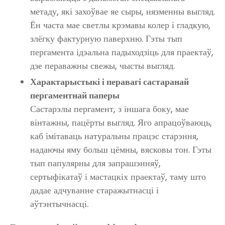
метаду, які захоўвае яе сыры, нязменны выгляд.
Ён часта мае светлы крэмавы колер і гладкую,
злёгку фактурную паверхню. Гэты тып
пергамента ідэальна падыходзіць для праектаў,
дзе пераважны свежы, чысты выгляд.
Характарыстыкі і перавагі састаранай
пергаментнай паперы
Састарэлы пергамент, з іншага боку, мае
вінтажны, пацёрты выгляд. Яго апрацоўваюць,
каб імітаваць натуральны працэс старэння,
надаючы яму больш цёмны, вясковы тон. Гэты
тып папулярны для запрашэнняў,
сертыфікатаў і мастацкіх праектаў, таму што
дадае адчуванне старажытнасці і
аўтэнтычнасці.