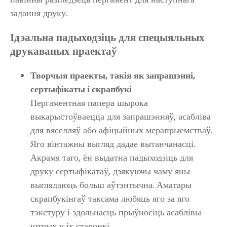
задання друку.
Ідэальна падыходзіць для спецыяльных
друкаваных праектаў
Творчыя праекты, такія як запрашэнні,
сертыфікаты і скрапбукі
Пергаментная папера шырока
выкарыстоўваецца для запрашэнняў, асабліва
для вяселляў або афіцыйных мерапрыемстваў.
Яго вінтажны выгляд дадае вытанчанасці.
Акрамя таго, ён выдатна падыходзіць для
друку сертыфікатаў, дзякуючы чаму яны
выглядаюць больш аўтэнтычна. Аматары
скрапбукінгаў таксама любяць яго за яго
тэкстуру і здольнасць прыўносіць асаблівы
штрых у іх старонкі.