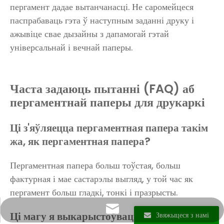
пергамент дадае вытанчанасці. Не саромейцеся
паспрабаваць гэта ў наступным заданні друку і
ажывіце свае дызайны з дапамогай гэтай
універсальнай і вечнай паперы.
Часта задаюць пытанні (FAQ) аб
пергаментнай паперы для друкаркі
Ці з'яўляецца пергаментная папера такім
жа, як пергаментная папера?
Пергаментная папера больш тоўстая, больш
фактурная і мае састарэлы выгляд, у той час як
пергамент больш гладкі, тонкі і празрысты.
info@sunriseproduct.cn
Ці магу я выкарыстоўваць пергаментную
Звяжыцеся з намі