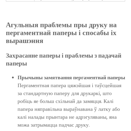
Агульныя праблемы пры друку на
пергаментнай паперы і спосабы іх
вырашэння
Захрасанне паперы і праблемы з падачай
паперы
Прычыны замятвання пергаментнай паперы
Пергаментная папера цяжэйшая і таўсцейшая
за стандартную паперу для друкаркі, што
робіць яе больш схільнай да замяцця. Калі
папера няправільна выраўнавана ў латку або
калі налады прынтара не адрэгуляваны, яна
можа затрымацца падчас друку.