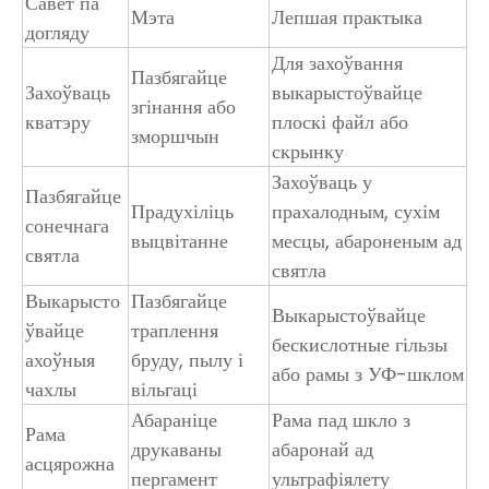
Савет па
Мэта
Лепшая практыка
догляду
Для захоўвання
Пазбягайце
Захоўваць
выкарыстоўвайце
згінання або
кватэру
плоскі файл або
зморшчын
скрынку
Захоўваць у
Пазбягайце
Прадухіліць
прахалодным, сухім
сонечнага
выцвітанне
месцы, абароненым ад
святла
святла
Выкарысто
Пазбягайце
Выкарыстоўвайце
ўвайце
траплення
бескислотные гільзы
ахоўныя
бруду, пылу і
або рамы з УФ-шклом
чахлы
вільгаці
Абараніце
Рама пад шкло з
Рама
друкаваны
абаронай ад
асцярожна
пергамент
ультрафіялету