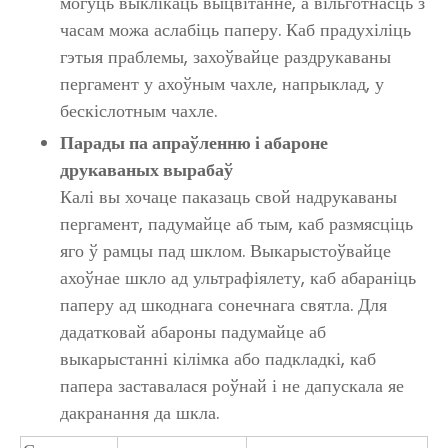
могуць выклікаць выцвітанне, а вільготнасць з
часам можа аслабіць паперу. Каб прадухіліць
гэтыя праблемы, захоўвайце раздрукаваны
пергамент у ахоўным чахле, напрыклад, у
бескіслотным чахле.
Парады па апраўленню і абароне
друкаваных вырабаў
Калі вы хочаце паказаць свой надрукаваны
пергамент, падумайце аб тым, каб размясціць
яго ў рамцы пад шклом. Выкарыстоўвайце
ахоўнае шкло ад ультрафіялету, каб абараніць
паперу ад шкоднага сонечнага святла. Для
дадатковай абароны падумайце аб
выкарыстанні кілімка або падкладкі, каб
папера заставалася роўнай і не дапускала яе
дакранання да шкла.