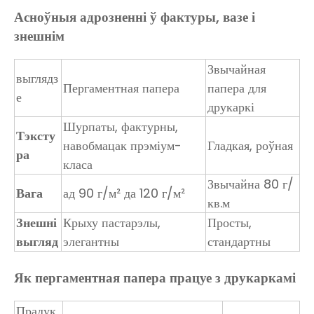
Асноўныя адрозненні ў фактуры, вазе і
знешнім
Звычайная
выглядз
Пергаментная папера
папера для
е
друкаркі
Шурпаты, фактурны,
Тэксту
навобмацак прэміум-
Гладкая, роўная
ра
класа
Звычайна 80 г/
Вага
ад 90 г/м² да 120 г/м²
кв.м
Знешні
Крыху пастарэлы,
Просты,
выгляд
элегантны
стандартны
Як пергаментная папера працуе з друкаркамі
Прадук