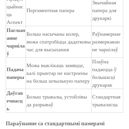
Звычайная
цыйнас
Пергаментная папера
папера для
ць
друкаркі
Аспект
Паглын
Больш насычаны колер,
Раўнамернае
анне
можа спатрэбіцца дадатковы
размеркаван
чарніла
час для высыхання
не чарнілаў
ў
Плаўна
Можа выклікаць замяцце,
Падача
падаецца ў
калі прынтар не настроены
паперы
большасці
на больш шчыльную паперу
друкарак
Даўгав
Больш трывалы, устойлівы
Стандартная
ечнасц
да разрываў
трываласць
ь
Параўнанне са стандартнымі памерамі