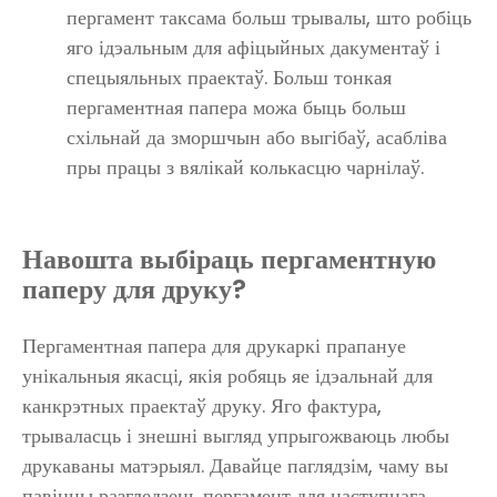
пергамент таксама больш трывалы, што робіць
яго ідэальным для афіцыйных дакументаў і
спецыяльных праектаў. Больш тонкая
пергаментная папера можа быць больш
схільнай да зморшчын або выгібаў, асабліва
пры працы з вялікай колькасцю чарнілаў.
Навошта выбіраць пергаментную
паперу для друку?
Пергаментная папера для друкаркі прапануе
унікальныя якасці, якія робяць яе ідэальнай для
канкрэтных праектаў друку. Яго фактура,
трываласць і знешні выгляд упрыгожваюць любы
друкаваны матэрыял. Давайце паглядзім, чаму вы
павінны разгледзець пергамент для наступнага