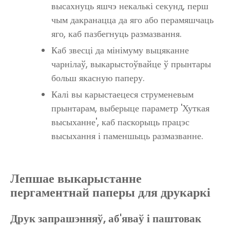
высахнуць яшчэ некалькі секунд, перш
чым дакранацца да яго або перамяшчаць
яго, каб пазбегнуць размазвання.
Каб звесці да мінімуму выцяканне
чарнілаў, выкарыстоўвайце ў прынтары
больш якасную паперу.
Калі вы карыстаецеся струменевым
прынтарам, выберыце параметр 'Хуткая
высыханне', каб паскорыць працэс
высыхання і паменшыць размазванне.
Лепшае выкарыстанне
пергаментнай паперы для друкаркі
Друк запрашэнняў, аб'яваў і паштовак