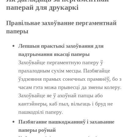
паперай для друкаркі
Правільнае захоўванне пергаментнай
паперы
Лепшыя практыкі захоўвання для
падтрымання якасці паперы
Захоўвайце пергаментную паперу ў
прахалодным сухім месцы. Пазбягайце
ўздзеяння прамых сонечных прамянёў, бо з
часам гэта можа прывесці да змены колеру.
Захоўвайце яе ў ахоўнай папцы або
кантэйнеры, каб пыл, вільгаць і бруд не
пашкодзілі паперу.
Пазбяганне пашкоджанняў і захаванне
паперы роўнай