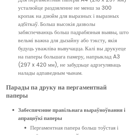
усталюйце раздзяленне не менш за 300
кропак на дзюйм для выразных і выразных
адбіткаў. Больш высокія дазволы
забяспечваюць больш падрабязныя выявы, што
вельмі важна для дызайну або тэксту, якія
будуць уважліва вывучацца. Калі вы друкуеце
на паперы большага памеру, напрыклад A3
(297 x 420 мм), не забудзьце адрэгуляваць
налады адпаведным чынам.
Парады па друку на пергаментнай
паперы
Забеспячэнне правільнага выраўноўвання і
апрацоўкі паперы
Пергаментная папера больш тоўстая і