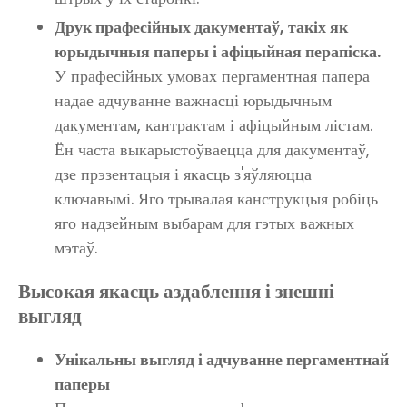
Друк прафесійных дакументаў, такіх як
юрыдычныя паперы і афіцыйная перапіска.
У прафесійных умовах пергаментная папера
надае адчуванне важнасці юрыдычным
дакументам, кантрактам і афіцыйным лістам.
Ён часта выкарыстоўваецца для дакументаў,
дзе прэзентацыя і якасць з'яўляюцца
ключавымі. Яго трывалая канструкцыя робіць
яго надзейным выбарам для гэтых важных
мэтаў.
Высокая якасць аздаблення і знешні
выгляд
Унікальны выгляд і адчуванне пергаментнай
паперы