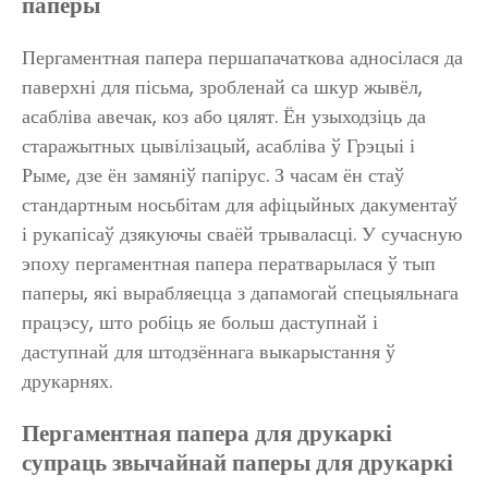
паперы
Пергаментная папера першапачаткова адносілася да
паверхні для пісьма, зробленай са шкур жывёл,
асабліва авечак, коз або цялят. Ён узыходзіць да
старажытных цывілізацый, асабліва ў Грэцыі і
Рыме, дзе ён замяніў папірус. З часам ён стаў
стандартным носьбітам для афіцыйных дакументаў
і рукапісаў дзякуючы сваёй трываласці. У сучасную
эпоху пергаментная папера ператварылася ў тып
паперы, які вырабляецца з дапамогай спецыяльнага
працэсу, што робіць яе больш даступнай і
даступнай для штодзённага выкарыстання ў
друкарнях.
Пергаментная папера для друкаркі
супраць звычайнай паперы для друкаркі