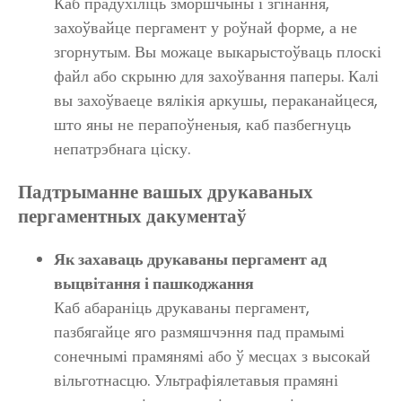
Каб прадухіліць зморшчыны і згінання,
захоўвайце пергамент у роўнай форме, а не
згорнутым. Вы можаце выкарыстоўваць плоскі
файл або скрыню для захоўвання паперы. Калі
вы захоўваеце вялікія аркушы, пераканайцеся,
што яны не перапоўненыя, каб пазбегнуць
непатрэбнага ціску.
Падтрыманне вашых друкаваных
пергаментных дакументаў
Як захаваць друкаваны пергамент ад
выцвітання і пашкоджання
Каб абараніць друкаваны пергамент,
пазбягайце яго размяшчэння пад прамымі
сонечнымі прамянямі або ў месцах з высокай
вільготнасцю. Ультрафіялетавыя прамяні