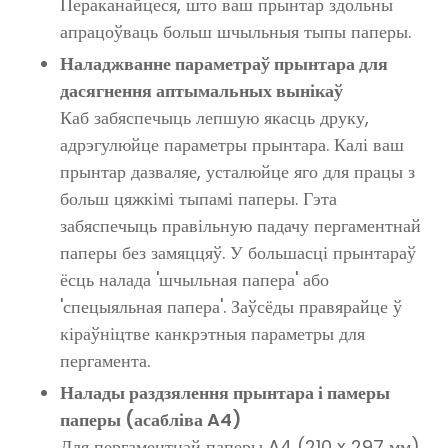
Пераканайцеся, што ваш прынтар здольны
апрацоўваць больш шчыльныя тыпы паперы.
Наладжванне параметраў прынтара для
дасягнення аптымальных вынікаў
Каб забяспечыць лепшую якасць друку,
адрэгулюйце параметры прынтара. Калі ваш
прынтар дазваляе, усталюйце яго для працы з
больш цяжкімі тыпамі паперы. Гэта
забяспечыць правільную падачу пергаментнай
паперы без замяццяў. У большасці прынтараў
ёсць налада 'шчыльная папера' або
'спецыяльная папера'. Заўсёды правярайце ў
кіраўніцтве канкрэтныя параметры для
пергамента.
Налады раздзялення прынтара і памеры
паперы (асабліва A4)
Для пергаментнай паперы A4 (210 x 297 мм)