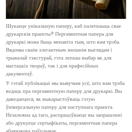
Шукаеце унікальную паперу, каб палепшыць свае
друкарскія праекты? Пергаментная папера для
друкаркі можа быць менавіта тым, што вам трэба.
Вядомы сваім элегантным знешнім выглядам і
трывалай тэкстурай, гэта лепшы выбар як для
мастацкіх твораў, так і для прафесійных
дакументаў.
У гэтай публікацыі мы вывучым усё, што вам трэба
ведаць пра пергаментную паперу для друкаркі. Вы
даведаецеся, як выкарыстоўваць гэтую
ўніверсальную паперу для наступнага праекта.
Незалежна ад таго, распрацоўваеце вы запрашэнні
або друкуеце сертыфікаты, пергаментная папера
абавязкова паўплывае.