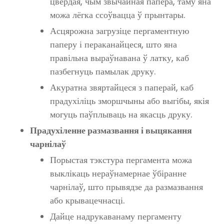
цвёрдая, чым звычайная папера, таму яна
можа лёгка ссоўвацца ў прынтары.
Асцярожна загрузіце пергаментную
паперу і пераканайцеся, што яна
правільна выраўнавана ў латку, каб
пазбегнуць памылак друку.
Акуратна звяртайцеся з паперай, каб
прадухіліць зморшчыны або выгібы, якія
могуць паўплываць на якасць друку.
Прадухіленне размазвання і выцякання
чарнілаў
Порыстая тэкстура пергамента можа
выклікаць нераўнамернае ўбіранне
чарнілаў, што прывядзе да размазвання
або крывацечнасці.
Дайце надрукаванаму пергаменту