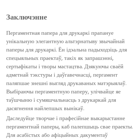
Заключэнне
Пергаментная папера для друкаркі прапануе
унікальную элегантную альтэрнатыву звычайнай
паперы для друкаркі. Ён ідэальна падыходзіць для
спецыяльных праектаў, такіх як запрашэнні,
сертыфікаты і творы мастацтва. Дзякуючы сваёй
адметнай тэкстуры і даўгавечнасці, пергамент
паляпшае знешні выгляд друкаваных матэрыялаў.
Выбіраючы пергаментную паперу, улічвайце яе
таўшчыню і сумяшчальнасць з друкаркай для
дасягнення найлепшых вынікаў.
Даследуйце творчае і прафесійнае выкарыстанне
пергаментнай паперы, каб палепшыць свае праекты.
Для асабістых або афіцыйных дакументаў