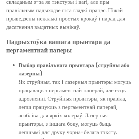
складаным з-за яе тэкстуры і вагі, але пры
правільным падыходзе гэта гладкі працэс. Ніжэй
прыведзены некалькі простых крокаў і парад для
дасягнення выдатных вынікаў.
Падрыхтоўка вашага прынтара да
пергаментнай паперы
Выбар правільнага прынтара (струйны або
лазерны)
Як струйныя, так і лазерныя прынтэры могуць
працаваць з пергаментнай паперай, але ёсць
адрозненні. Струйныя прынтэры, як правіла,
лепш працуюць з пергаментнай паперай,
асабліва для яркіх колераў. Лазерныя
прынтэры, з іншага боку, могуць быць
лепшымі для друку чорна-белага тэксту.