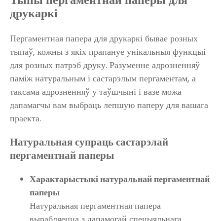
друкаркі
Пергаментная папера для друкаркі бывае розных
тыпаў, кожны з якіх прапануе унікальныя функцыі
для розных патрэб друку. Разуменне адрозненняў
паміж натуральным і састарэлым пергаментам, а
таксама адрозненняў у таўшчыні і вазе можа
дапамагчы вам выбраць лепшую паперу для вашага
праекта.
Натуральная супраць састарэлай
пергаментнай паперы
Характарыстыкі натуральнай пергаментнай
паперы
Натуральная пергаментная папера
вырабляецца з дапамогай спецыяльнага