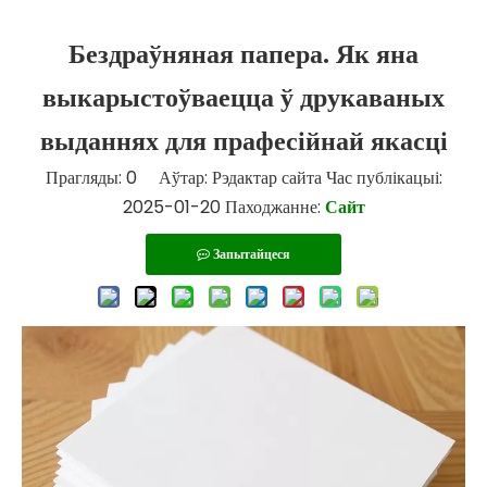
Бездраўняная папера. Як яна
выкарыстоўваецца ў друкаваных
выданнях для прафесійнай якасці
Прагляды:
0
Аўтар: Рэдактар ​​сайта Час публікацыі:
2025-01-20 Паходжанне:
Сайт
Запытайцеся