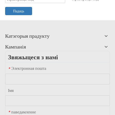
Падаць
Катэгорыя прадукту
Кампанія
Звяжыцеся з намі
Электронная пошта
*
Імя
паведамленне
*