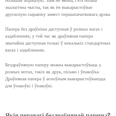
большай апрацоўкі. Тым не менш, гэта больш
экалагічна чысты, так як ён выкарыстоўвае
другасную сыравіну замест першапачатковага дрэва.
Папера без драўніны даступная ў розных вагах і
аздабленнях, у той час як драўняная папера
звычайна даступная толькі ў некалькіх стандартных
вагах і аздабленнях.
Бездраўняную паперу можна выкарыстоўваць у
розных мэтах, такіх як друк, пісьмо і ўпакоўка.
Драўняная папера ў асноўным выкарыстоўваецца
для ўпакоўкі і ўпакоўкі.
Якія перавагі бездраўнянай паперы?