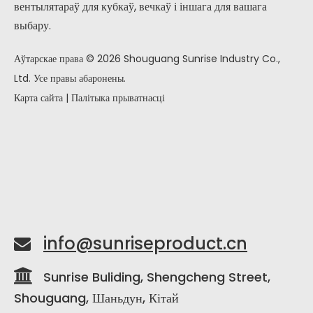
вентылятараў для кубкаў, вечкаў і іншага для вашага
выбару.
Аўтарскае права ©
2026
Shouguang Sunrise Industry Co.,
Ltd. Усе правы абаронены.
Карта сайта
|
Палітыка прыватнасці
info@sunriseproduct.cn


Sunrise Buliding, Shengcheng Street,
Shouguang, Шаньдун, Кітай