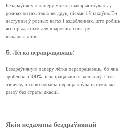
Бездраўняную паперу можна выкарыстоўваць у
розных мэтах, такіх як друк, пісьмо і ўпакоўка. Ён
даступны ў розных вагах і аздабленнях, што робіць
яго прыдатным для шырокага спектру
выкарыстання.
5. Лёгка перапрацаваць:
Бездраўняную паперу лёгка перапрацаваць, бо яна
зроблена з 100% перапрацаваных валокнаў. Гэта
азначае, што яго можна перапрацоўваць некалькі
разоў без страты якасці.
Якія недахопы бездраўнянай