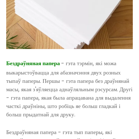
Бездраўняная папера
- гэта тэрмін, які можа
выкарыстоўвацца для абазначэння двух розных
тыпаў паперы. Першы - гэта папера без драўнянай
масы, якая з'яўляецца аднаўляльным рэсурсам. Другі
- гэта папера, якая была апрацавана для выдалення
часткі драўніны, што робіць яе больш гладкай і
больш прыдатнай для друку.
Бездраўняная папера - гэта тып паперы, які