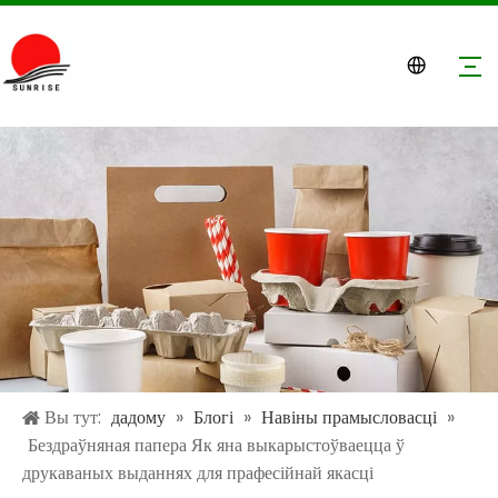
Вы тут:
дадому
»
Блогі
»
Навіны прамысловасці
»
Бездраўняная папера Як яна выкарыстоўваецца ў
друкаваных выданнях для прафесійнай якасці