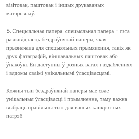
візітовак, паштовак і іншых друкаваных
матэрыялаў.
5. Спецыяльная папера: спецыяльная папера - гэта
разнавіднасць бездраўнянай паперы, якая
прызначана для спецыяльных прымянення, такіх як
друк фатаграфій, віншавальных паштовак або
ўпакоўкі. Ён даступны ў розных вагах і аздабленнях
і вядомы сваімі унікальнымі ўласцівасцямі.
Кожны тып бездраўнянай паперы мае свае
унікальныя ўласцівасці і прымяненне, таму важна
выбраць правільны тып для вашых канкрэтных
патрэб.