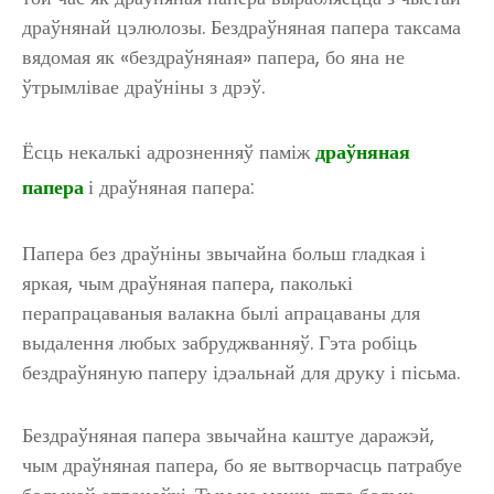
драўнянай цэлюлозы. Бездраўняная папера таксама
вядомая як «бездраўняная» папера, бо яна не
ўтрымлівае драўніны з дрэў.
Ёсць некалькі адрозненняў паміж
драўняная
папера
і драўняная папера:
Папера без драўніны звычайна больш гладкая і
яркая, чым драўняная папера, паколькі
перапрацаваныя валакна былі апрацаваны для
выдалення любых забруджванняў. Гэта робіць
бездраўняную паперу ідэальнай для друку і пісьма.
Бездраўняная папера звычайна каштуе даражэй,
чым драўняная папера, бо яе вытворчасць патрабуе