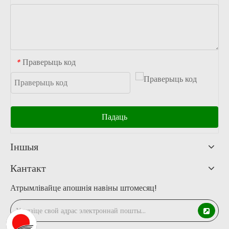
Праверыць код
*
Падаць
Іншыя
Кантакт
Атрымлівайце апошнія навіны штомесяц!