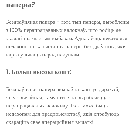
паперы?
Бездраўняная папера - гэта тып паперы, выраблены
з 100% перапрацаваных валокнаў, што робіць яе
экалагічна чыстым выбарам. Аднак ёсць некаторыя
недахопы выкарыстання паперы без драўніны, якія
варта ўлічваць перад пакупкай.
1. Больш высокі кошт:
Бездраўняная папера звычайна каштуе даражэй,
чым звычайная, таму што яна вырабляецца з
перапрацаваных валокнаў. Гэта можа быць
недахопам для прадпрыемстваў, якія спрабуюць
скараціць свае аперацыйныя выдаткі.