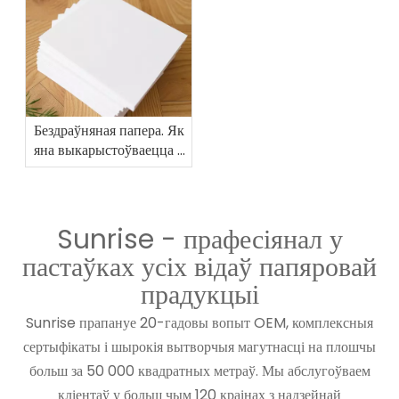
Бездраўняная папера. Як
яна выкарыстоўваецца ў
друкаваных выданнях
для прафесійнай якасці
Sunrise - прафесіянал у
пастаўках усіх відаў папяровай
прадукцыі
Sunrise прапануе 20-гадовы вопыт OEM, комплексныя
сертыфікаты і шырокія вытворчыя магутнасці на плошчы
больш за 50 000 квадратных метраў. Мы абслугоўваем
кліентаў у больш чым 120 краінах з надзейнай