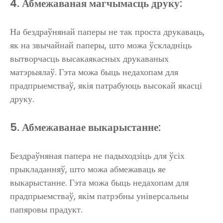
4. Абмежаваная магчымасць друку:
На бездраўнянай паперы не так проста друкаваць,
як на звычайнай паперы, што можа ўскладніць
вытворчасць высакаякасных друкаваных
матэрыялаў. Гэта можа быць недахопам для
прадпрыемстваў, якія патрабуюць высокай якасці
друку.
5. Абмежаванае выкарыстанне:
Бездраўняная папера не падыходзіць для ўсіх
прыкладанняў, што можа абмежаваць яе
выкарыстанне. Гэта можа быць недахопам для
прадпрыемстваў, якім патрэбны універсальны
папяровы прадукт.