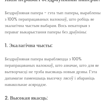
Бездраўняная папера - гэта тып паперы, выраблены
з 100% перапрацаваных валокнаў, што робіць яе
экалагічна чыстым выбарам. Вось некаторыя з
пераваг выкарыстання паперы без драўніны:
1. Экалагічна чысты:
Бездраўняная папера вырабляецца з 100%
перапрацаваных валокнаў, што азначае, што для яе
вытворчасці не трэба высякаць новыя дрэвы. Гэта
дапамагае паменшыць высечку лясоў і абараніць
навакольнае асяроддзе.
2. Высокая якасць: