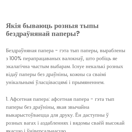
Якія бываюць розныя тыпы
бездраўнянай паперы?
Бездраўняная папера - гэта тып паперы, выраблены
з 100% перапрацаваных валокнаў, што робіць яе
экалагічна чыстым выбарам. Існуе некалькі розных
відаў паперы без драўніны, кожны са сваімі
унікальнымі ўласцівасцямі і прымяненнем.
1. Афсетная папера: афсетная папера - гэта тып
паперы без драўніны, якая звычайна
выкарыстоўваецца для друку. Ён даступны ў
розных вагах і аздабленнях і вядомы сваёй высокай
якасцю і ўніверсальнасцю.