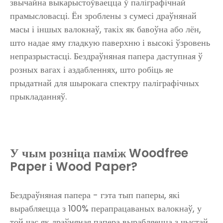
звычайна выкарыстоўваецца ў паліграфічнай
прамысловасці. Ён зроблены з сумесі драўнянай
масы і іншых валокнаў, такіх як бавоўна або лён,
што надае яму гладкую паверхню і высокі ўзровень
непразрыстасці. Бездраўняная папера даступная ў
розных вагах і аздабленнях, што робіць яе
прыдатнай для шырокага спектру паліграфічных
прыкладанняў.
У чым розніца паміж Woodfree
Paper і Wood Paper?
Бездраўняная папера - гэта тып паперы, які
вырабляецца з 100% перапрацаваных валокнаў, у
той час як драўняная папера вырабляецца з чыстай