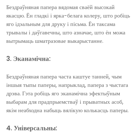
Бездраўняная папера вядомая сваёй высокай
якасцю. Ён гладкі і ярка-белага колеру, што робіць
яго ідэальным для друку і пісьма. Ён таксама
трывалы і даўгавечны, што азначае, што ён можа
вытрымаць шматразовае выкарыстанне.
3. Эканамічна:
Бездраўняная папера часта каштуе танней, чым
іншыя тыпы паперы, напрыклад, папера з чыстага
дрэва. Гэта робіць яго эканамічна эфектыўным
выбарам для прадпрыемстваў і прыватных асоб,
якім неабходна набыць вялікую колькасць паперы.
4. Універсальны: