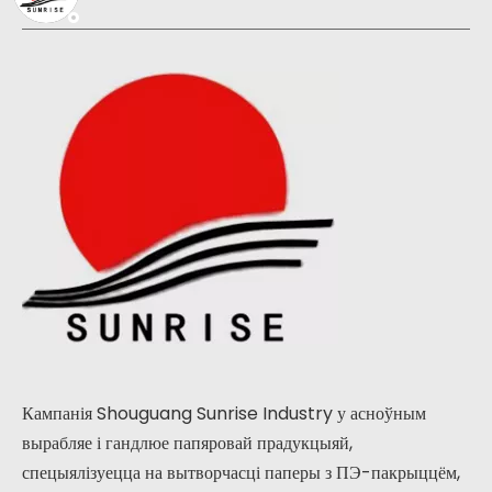
Кампанія Shouguang Sunrise Industry у асноўным
вырабляе і гандлюе папяровай прадукцыяй,
спецыялізуецца на вытворчасці паперы з ПЭ-пакрыццём,