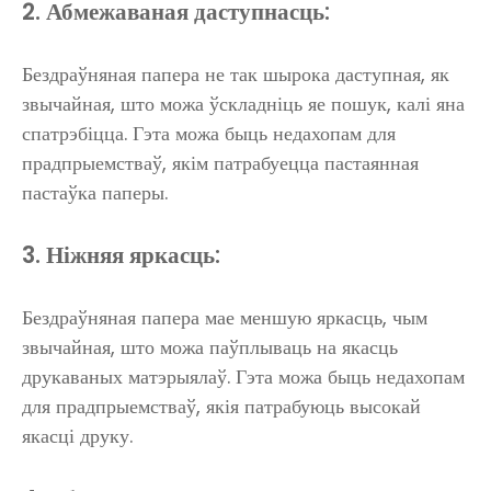
2. Абмежаваная даступнасць:
Бездраўняная папера не так шырока даступная, як
звычайная, што можа ўскладніць яе пошук, калі яна
спатрэбіцца. Гэта можа быць недахопам для
прадпрыемстваў, якім патрабуецца пастаянная
пастаўка паперы.
3. Ніжняя яркасць:
Бездраўняная папера мае меншую яркасць, чым
звычайная, што можа паўплываць на якасць
друкаваных матэрыялаў. Гэта можа быць недахопам
для прадпрыемстваў, якія патрабуюць высокай
якасці друку.