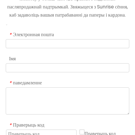
пасляпродажнай падтрымкай. Звяжыцеся з Sunrise сёння,
каб задаволіць вашыя патрабаванні да паперы і кардона.
Электронная пошта
*
Імя
паведамленне
*
Праверыць код
*