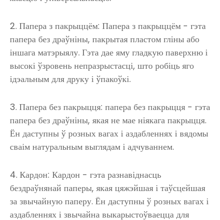
2. Папера з пакрыццём: Папера з пакрыццём - гэта
папера без драўніны, пакрытая пластом гліны або
іншага матэрыялу. Гэта дае яму гладкую паверхню і
высокі ўзровень непразрыстасці, што робіць яго
ідэальным для друку і ўпакоўкі.
3. Папера без пакрыцця: папера без пакрыцця - гэта
папера без драўніны, якая не мае ніякага пакрыцця.
Ён даступны ў розных вагах і аздабленнях і вядомы
сваім натуральным выглядам і адчуваннем.
4. Кардон: Кардон - гэта разнавіднасць
бездраўнянай паперы, якая цяжэйшая і таўсцейшая
за звычайную паперу. Ён даступны ў розных вагах і
аздабленнях і звычайна выкарыстоўваецца для