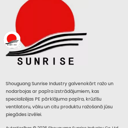
Shouguang Sunrise Industry galvenokārt ražo un
nodarbojas ar papīra izstrādājumiem, kas
specializējas PE pārklājuma papīra, krūzīšu
ventilatoru, vāku un citu produktu ražošanā jūsu
piegādes izvēlei.
Autortiesības ©
2026
Shouguang Sunrise Industry Co.,Ltd.