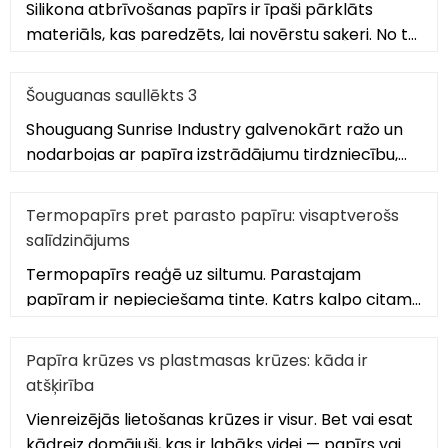
Silikona atbrīvošanas papīrs ir īpaši pārklāts
materiāls, kas paredzēts, lai novērstu saķeri. No tā
pazemīgajiem pirmsākumiem kā vasks pa
Šouguanas saullēkts 3
Shouguang Sunrise Industry galvenokārt ražo un
nodarbojas ar papīra izstrādājumu tirdzniecību,
specializējas PE pārklājuma papīra, krūzīšu
ventilatoru ražošanā
Termopapīrs pret parasto papīru: visaptverošs
salīdzinājums
Termopapīrs reaģē uz siltumu. Parastajam
papīram ir nepieciešama tinte. Katrs kalpo citam
mērķim — un tam ir dažādas stiprības
Papīra krūzes vs plastmasas krūzes: kāda ir
atšķirība
Vienreizējās lietošanas krūzes ir visur. Bet vai esat
kādreiz domājuši, kas ir labāks videi — papīrs vai