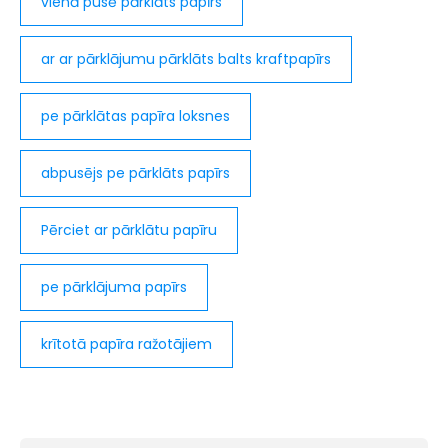
vienā pusē pārklāts papīrs
ar ar pārklājumu pārklāts balts kraftpapīrs
pe pārklātas papīra loksnes
abpusējs pe pārklāts papīrs
Pērciet ar pārklātu papīru
pe pārklājuma papīrs
krītotā papīra ražotājiem