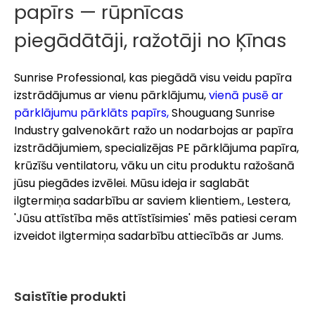
papīrs — rūpnīcas
piegādātāji, ražotāji no Ķīnas
Sunrise Professional, kas piegādā visu veidu papīra
izstrādājumus
ar vienu pārklājumu,
vienā pusē ar
pārklājumu pārklāts papīrs,
Shouguang Sunrise
Industry galvenokārt ražo un nodarbojas ar papīra
izstrādājumiem, specializējas PE pārklājuma papīra,
krūzīšu ventilatoru, vāku un citu produktu ražošanā
jūsu piegādes izvēlei. Mūsu ideja ir saglabāt
ilgtermiņa sadarbību ar saviem klientiem., Lestera,
'Jūsu attīstība mēs attīstīsimies' mēs patiesi ceram
izveidot ilgtermiņa sadarbību attiecībās ar Jums.
Saistītie produkti