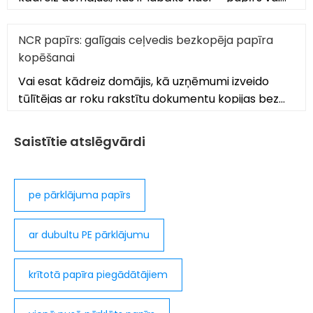
plastmasa? Ans
NCR papīrs: galīgais ceļvedis bezkopēja papīra
kopēšanai
Vai esat kādreiz domājis, kā uzņēmumi izveido
tūlītējas ar roku rakstītu dokumentu kopijas bez
netīrām oglekļa loksnēm? The an
Saistītie atslēgvārdi
pe pārklājuma papīrs
ar dubultu PE pārklājumu
krītotā papīra piegādātājiem