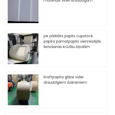
materiāls videi draudzīgam
pe pārklāts papīrs cupstock
papīra pamatpapīrs vienreizējās
lietošanas krūzīšu bļodām
Kraftpapīra glāze videi
draudzīgiem dzērieniem