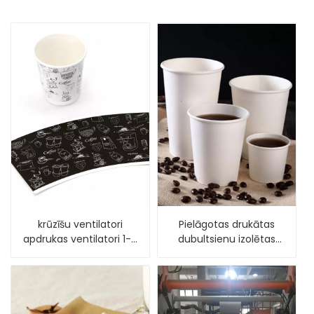
krūzīšu ventilatori
Pielāgotas drukātas
apdrukas ventilatori 1-6
dubultsienu izolētas
krāsas vienreizējai
papīra krūzes
papīra glāzītei