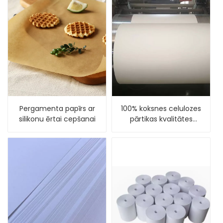
Pergamenta papīrs ar
100% koksnes celulozes
silikonu ērtai cepšanai
pārtikas kvalitātes
Glancēts kausu papīrs