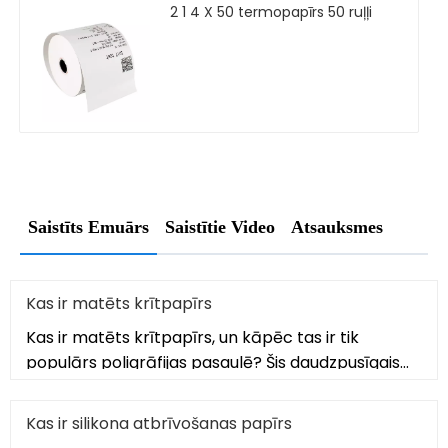
2 1 4 X 50 termopapīrs 50 ruļļi
Saistīts Emuārs
Saistītie Video
Atsauksmes
Kas ir matēts krītpapīrs
Kas ir matēts krītpapīrs, un kāpēc tas ir tik
populārs poligrāfijas pasaulē? Šis daudzpusīgais
papīrs apvieno gludu, ne
Kas ir silikona atbrīvošanas papīrs