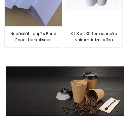
Nepārklāts papīrs Bond
3 1 8 x 230 termopapīra
Paper bezkoksnes
vairumtirdzniecība
ofseta papīrs
drukāšanai