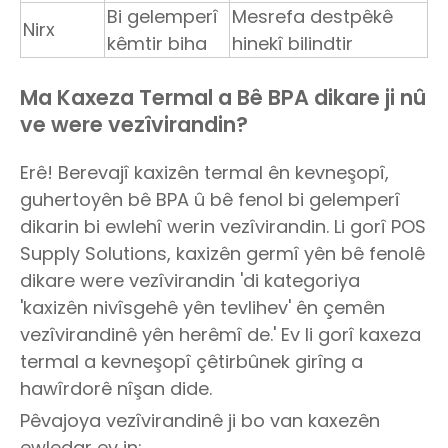
Bi gelemperî
Mesrefa destpêkê
Nirx
kêmtir biha
hinekî bilindtir
Ma Kaxeza Termal a Bê BPA dikare ji nû
ve were vezîvirandin?
Erê! Berevajî kaxizên termal ên kevneşopî,
guhertoyên bê BPA û bê fenol bi gelemperî
dikarin bi ewlehî werin vezîvirandin. Li gorî POS
Supply Solutions, kaxizên germî yên bê fenolê
dikare were vezîvirandin 'di kategoriya
'kaxizên nivîsgehê yên tevlihev' ên çemên
vezîvirandinê yên herêmî de.' Ev li gorî kaxeza
termal a kevneşopî çêtirbûnek girîng a
hawîrdorê nîşan dide.
Pêvajoya vezîvirandinê ji bo van kaxezên
ewledar ev in: