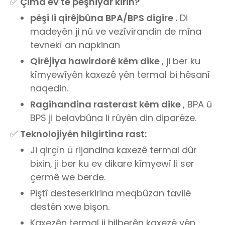
✅
Çima ev tê pêşniyar kirin?
pêşî li qirêjbûna BPA/BPS digire .
Di
madeyên ji nû ve vezîvirandin de mîna
tevnekî an napkinan
Qirêjiya hawirdorê kêm dike
, ji ber ku
kîmyewîyên kaxezê yên termal bi hêsanî
naqedin.
Ragihandina rasterast kêm dike
, BPA û
BPS ji belavbûna li rûyên din diparêze.
✅
Teknolojiyên hilgirtina rast:
Ji qirçîn û rijandina kaxezê termal dûr
bixin, ji ber ku ev dikare kîmyewî li ser
çermê we berde.
Piştî desteserkirina meqbûzan tavilê
destên xwe bişon.
Kaxezên termal ji hilberên kaxezê yên