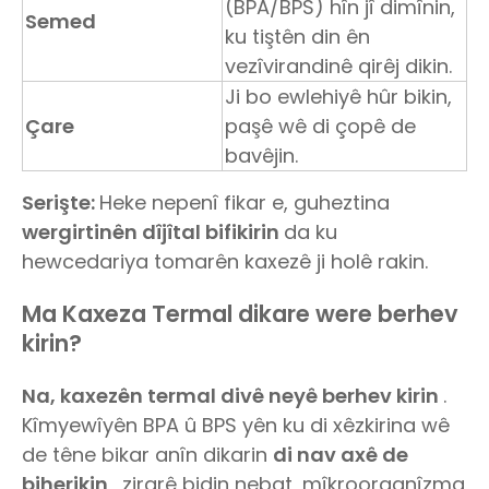
(BPA/BPS) hîn jî dimînin,
Semed
ku tiştên din ên
vezîvirandinê qirêj dikin.
Ji bo ewlehiyê hûr bikin,
Çare
paşê wê di çopê de
bavêjin.
Serişte:
Heke nepenî fikar e, guheztina
wergirtinên dîjîtal bifikirin
da ku
hewcedariya tomarên kaxezê ji holê rakin.
Ma Kaxeza Termal dikare were berhev
kirin?
Na, kaxezên termal divê neyê berhev kirin
.
Kîmyewîyên BPA û BPS yên ku di xêzkirina wê
de têne bikar anîn dikarin
di nav axê de
biherikin
, zirarê bidin nebat, mîkroorganîzma