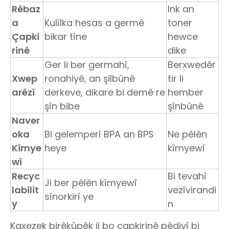
Rêbaz
Ink an
a
Kulîlka hesas a germê
toner
Çapki
bikar tîne
hewce
rinê
dike
Ger li ber germahî,
Berxwedêr
Xwep
ronahiyê, an şilbûnê
tir li
arêzî
derkeve, dikare bi demê re
hember
şîn bibe
şînbûnê
Naver
oka
Bi gelemperî BPA an BPS
Ne pêlên
Kîmye
heye
kîmyewî
wî
Recyc
Bi tevahî
Ji ber pêlên kîmyewî
labilit
vezîvirandi
sînorkirî ye
y
n
Kaxezek birêkûpêk ji bo çapkirinê pêdivî bi