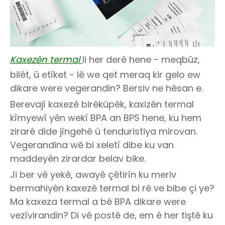
Kaxezên termal
li her derê hene - meqbûz,
bilêt, û etîket - lê we qet meraq kir gelo ew
dikare were vegerandin? Bersiv ne hêsan e.
Berevajî kaxezê birêkûpêk, kaxizên termal
kîmyewî yên wekî BPA an BPS hene, ku hem
zirarê dide jîngehê û tenduristiya mirovan.
Vegerandina wê bi xeletî dibe ku van
maddeyên zirardar belav bike.
Ji ber vê yekê, awayê çêtirîn ku meriv
bermahiyên kaxezê termal bi rê ve bibe çi ye?
Ma kaxeza termal a bê BPA dikare were
vezîvirandin? Di vê postê de, em ê her tiştê ku