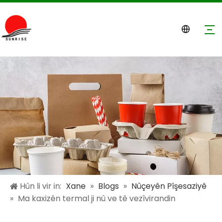
Hûn li vir in:
Xane
»
Blogs
»
Nûçeyên Pîşesaziyê
»
Ma kaxizên termal ji nû ve tê vezîvirandin