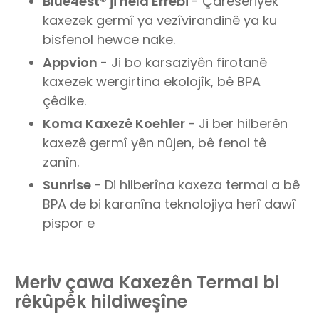
Blue4est® ji hêla Errebi
- Çareseriyek
kaxezek germî ya vezîvirandinê ya ku
bisfenol hewce nake.
Appvion
- Ji bo karsaziyên firotanê
kaxezek wergirtina ekolojîk, bê BPA
çêdike.
Koma Kaxezê Koehler
- Ji ber hilberên
kaxezê germî yên nûjen, bê fenol tê
zanîn.
Sunrise
- Di hilberîna kaxeza termal a bê
BPA de bi karanîna teknolojiya herî dawî
pispor e
Meriv çawa Kaxezên Termal bi
rêkûpêk hildiweşîne