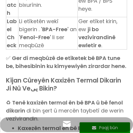
ew BPA / BPS
atc
bixurînin.
heye.
h
Lab
Li etîketên wekî
Ger etîket kirin,
el
bigerin .
'BPA-Free'
an
ew
ji bo
Ch
'Fenol-Free'
li ser
vezîvirandinê
eck
meqbûzê
ewletir e
.
✅
Ger di meqbûzê de etîketek bê BPA tune
be, bihesibînin ku kîmyewiyên zirardar hene.
Kîjan Cûreyên Kaxizên Termal Dikarin
Ji Nû Veیی Bikin?
♻️
Tenê kaxizên termal ên bê BPA û bê fenol
dikarin
di bin şert û mercên taybetî de werin
vezîvirandin.
info@sunriseproduct.cn
Kaxezên termal ên bê BPA û bê fenol
- Ji
Paqij bûn