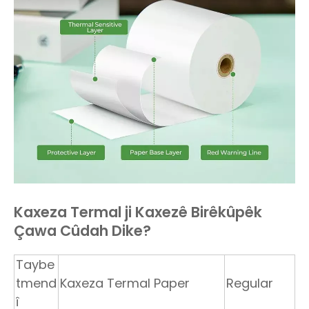
Kaxeza Termal ji Kaxezê Birêkûpêk
Çawa Cûdah Dike?
Taybe
tmend
Kaxeza Termal Paper
Regular
î