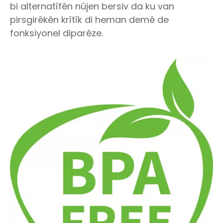
bi alternatîfên nûjen bersiv da ku van
pirsgirêkên krîtîk di heman demê de
fonksiyonel diparêze.