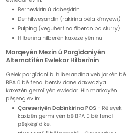
Berhevkirin û dabeşkirin
De-hilweşandin (rakirina pêla kîmyewî)
Pulping (veguhertina fiberan bo slurry)
Hilberîna hilberên kaxezê yên nû
Marqeyên Mezin û Pargîdaniyên
Alternatîfên Ewlekar Hilberînin
Gelek pargîdanî bi hilberandina vebijarkên bê
BPA û bê fenol bersiv dane daxwaziya
kaxezên germî yên ewledar. Hin markayên
pêşeng ev in:
Çareseriyên Dabînkirina POS
- Rêjeyek
kaxizên germî yên bê BPA û bê fenol
pêşkêşî dike.