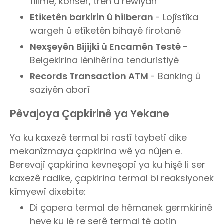
fîlimê, konser, trên û rêwiyan
Etîketên barkirin û hilberan
- Lojîstîka
wargeh û etîketên bihayê firotanê
Nexşeyên Bijîjkî û Encamên Testê
-
Belgekirina lênihêrîna tenduristiyê
Records Transaction ATM
- Banking û
saziyên aborî
Pêvajoya Çapkirinê ya Yekane
Ya ku kaxezê termal bi rastî taybetî dike
mekanîzmaya çapkirina wê ya nûjen e.
Berevajî çapkirina kevneşopî ya ku hişê li ser
kaxezê radike, çapkirina termal bi reaksiyonek
kîmyewî dixebite:
Di çapera termal de hêmanek germkirinê
heye ku jê re serê termal tê gotin