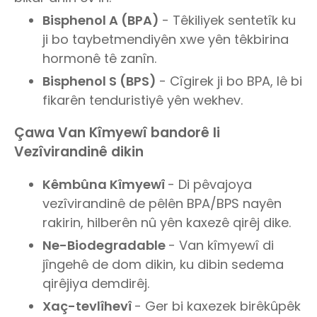
Bisphenol A (BPA)
- Têkiliyek sentetîk ku
ji bo taybetmendiyên xwe yên têkbirina
hormonê tê zanîn.
Bisphenol S (BPS)
- Cîgirek ji bo BPA, lê bi
fikarên tenduristiyê yên wekhev.
Çawa Van Kîmyewî bandorê li
Vezîvirandinê dikin
Kêmbûna Kîmyewî
- Di pêvajoya
vezîvirandinê de pêlên BPA/BPS nayên
rakirin, hilberên nû yên kaxezê qirêj dike.
Ne-Biodegradable
- Van kîmyewî di
jîngehê de dom dikin, ku dibin sedema
qirêjiya demdirêj.
Xaç-tevlîhevî
- Ger bi kaxezek birêkûpêk