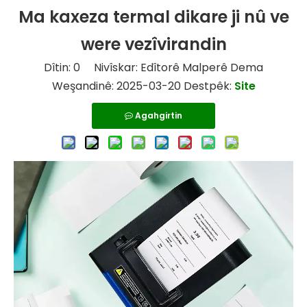
Ma kaxeza termal dikare ji nû ve
were vezîvirandin
Dîtin:
0
Nivîskar: Edîtorê Malperê Dema
Weşandinê: 2025-03-20 Destpêk:
Site
Agahgirtin