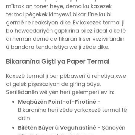
mîkrok an toner heye, dema ku kaxezek
termal pêçekek kîmyewî bikar tîne ku bi
germê re reaksiyon dike. Ev kaxezek termal ji
bo hewcedariyên çapkirina bilez îdeal dike lê
di heman demê de fikaran li ser vezîvirandin
û bandora tenduristiya wê jî zêde dike.
Bikaranîna Giştî ya Paper Termal
Kaxezê termal ji ber pêbawerî û rehetiya xwe
di gelek pîşesaziyan de girîng bûye.
Serîlêdanên wê yên herî gelemperî ev in:
Meqbûzên Point-of-Firotinê
-
Bikaranîna herî zêde ya kaxezê termal tê
dîtin
Bilêtên Bûyer û Veguhastinê
- Şanoyên