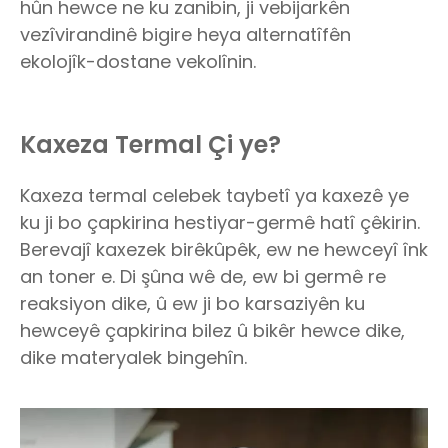
hûn hewce ne ku zanibin, ji vebijarkên
vezîvirandinê bigire heya alternatîfên
ekolojîk-dostane vekolînin.
Kaxeza Termal Çi ye?
Kaxeza termal celebek taybetî ya kaxezê ye
ku ji bo çapkirina hestiyar-germê hatî çêkirin.
Berevajî kaxezek birêkûpêk, ew ne hewceyî înk
an toner e. Di şûna wê de, ew bi germê re
reaksiyon dike, û ew ji bo karsaziyên ku
hewceyê çapkirina bilez û bikêr hewce dike,
dike materyalek bingehîn.