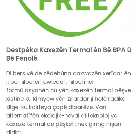
Destpêka Kaxezên Termal ên Bê BPA û
Bê Fenolê
Di bersivê de zêdebûna daxwazên xerîdar ên
ji bo hilberên ewledar, hilberîner
formûlasyonên nû yên kaxezên termal pêşve
xistine ku kîmyewiyên zirardar ji holê radike
digel ku kalîteya çapê diparêze. Van
alternatîfên ekolojîk-heval di teknolojiya
kaxezê termal de pêşkeftinek girîng nîşan
didin: