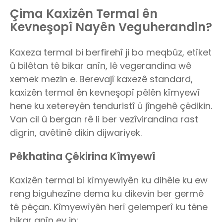
Çima Kaxizên Termal ên
Kevneşopî Nayên Veguherandin?
Kaxeza termal bi berfirehî ji bo meqbûz, etîket
û bilêtan tê bikar anîn, lê vegerandina wê
xemek mezin e. Berevajî kaxezê standard,
kaxizên termal ên kevneşopî pêlên kîmyewî
hene ku xetereyên tenduristî û jîngehê çêdikin.
Van cil û bergan rê li ber vezîvirandina rast
digrin, avêtinê dikin dijwariyek.
Pêkhatina Çêkirina Kîmyewî
Kaxizên termal bi kîmyewiyên ku dihêle ku ew
reng biguhezîne dema ku dikevin ber germê
tê pêçan. Kîmyewîyên herî gelemperî ku têne
bikar anîn ev in: