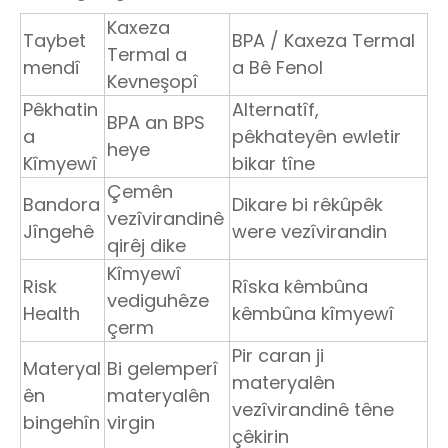
Kaxeza
Taybet
BPA / Kaxeza Termal
Termal a
mendî
a Bê Fenol
Kevneşopî
Pêkhatin
Alternatîf,
BPA an BPS
a
pêkhateyên ewletir
heye
Kîmyewî
bikar tîne
Çemên
Bandora
Dikare bi rêkûpêk
vezîvirandinê
Jîngehê
were vezîvirandin
qirêj dike
Kîmyewî
Risk
Rîska kêmbûna
vediguhêze
Health
kêmbûna kîmyewî
çerm
Pir caran ji
Materyal
Bi gelemperî
materyalên
ên
materyalên
vezîvirandinê têne
bingehîn
virgin
çêkirin