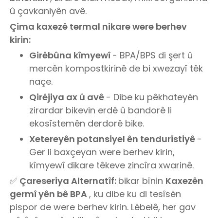
û çavkaniyên avê.
Çima kaxezê termal nikare were berhev
kirin:
Girêbûna kîmyewî
- BPA/BPS di şert û
mercên kompostkirinê de bi xwezayî têk
naçe.
Qirêjiya ax û avê
- Dibe ku pêkhateyên
zirardar bikevin erdê û bandorê li
ekosîstemên derdorê bike.
Xetereyên potansiyel ên tenduristiyê
-
Ger li baxçeyan were berhev kirin,
kîmyewî dikare têkeve zincîra xwarinê.
✅
Çareseriya Alternatîf:
bikar bînin
Kaxezên
germî yên bê BPA
, ku dibe ku di tesîsên
pispor de were berhev kirin. Lêbelê, her gav