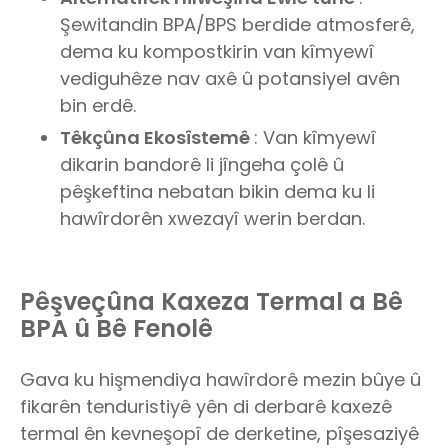
Şewitandin BPA/BPS berdide atmosferê,
dema ku kompostkirin van kîmyewî
vediguhêze nav axê û potansiyel avên
bin erdê.
Têkçûna Ekosîstemê
: Van kîmyewî
dikarin bandorê li jîngeha çolê û
pêşkeftina nebatan bikin dema ku li
hawîrdorên xwezayî werin berdan.
Pêşveçûna Kaxeza Termal a Bê
BPA û Bê Fenolê
Gava ku hişmendiya hawîrdorê mezin bûye û
fikarên tenduristiyê yên di derbarê kaxezê
termal ên kevneşopî de derketine, pîşesaziyê