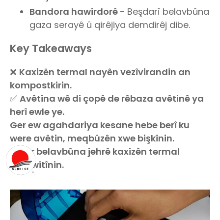
Bandora hawirdorê
- Beşdarî belavbûna
gaza serayê û qirêjiya demdirêj dibe.
Key Takeaways
❌
Kaxizên termal nayên vezîvirandin an
kompostkirin.
✅
Avêtina wê di çopê de rêbaza avêtinê ya
herî ewle ye.
Ger ew agahdariya kesane hebe berî ku
were avêtin, meqbûzên xwe bişkînin.
Ji ber belavbûna jehrê kaxizên termal
neşewitînin.