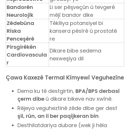
Bandorên
Li ser pêşveçûn û tevgerê
Neurolojîk
mêjî bandor dike
Zêdebûna
Têkiliya potansiyel bi
Rîska
kansera pêsîrê û prostatê
Penceşêrê
re
Pirsgirêkên
Dikare bibe sedema
Cardiovascula
nexweşiya dil
r
Çawa Kaxezê Termal Kîmyewî Veguhezîne
Dema ku tê destgirtin,
BPA/BPS derbasî
çerm dibe
û dikare bikeve nav xwînê.
Rêjeya veguheztinê zêde dibe ger dest
şil, rûn, an li ber paqijkeran bin
.
Desthilatdariya dubare (wek ji hêla