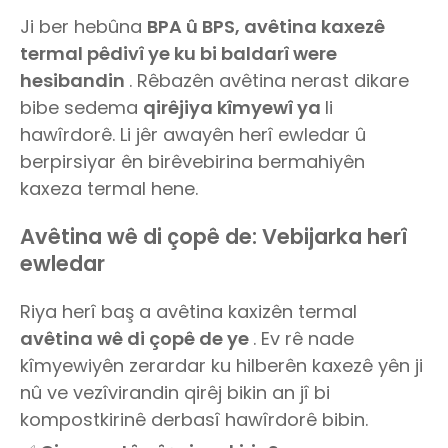
Ji ber hebûna
BPA û BPS, avêtina kaxezê
termal pêdivî ye ku bi baldarî were
hesibandin
. Rêbazên avêtina nerast dikare
bibe sedema
qirêjiya kîmyewî ya
li
hawîrdorê. Li jêr awayên herî ewledar û
berpirsiyar ên birêvebirina bermahiyên
kaxeza termal hene.
Avêtina wê di çopê de: Vebijarka herî
ewledar
Riya herî baş a avêtina kaxizên termal
avêtina wê di çopê de ye
. Ev rê nade
kîmyewiyên zerardar ku hilberên kaxezê yên ji
nû ve vezîvirandin qirêj bikin an jî bi
kompostkirinê derbasî hawîrdorê bibin.