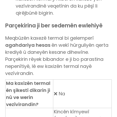
vezîvirandinê veqetînin da ku pêşî li
qirêjbûnê bigirin.
Parçekirina ji ber sedemên ewlehiyê
Meqbûzên kaxezê termal bi gelemperî
agahdariya hesas
ên wekî hûrguliyên qerta
krediyê û daneyên kesane dihewîne.
Parçekirin rêyek bibandor e ji bo parastina
nepenîtiyê, lê ew kaxizên termal nayê
vezîvirandin.
Ma kaxizên termal
ên şikestî dikarin ji
❌ Na
nû ve werin
vezîvirandin?
Kincên kîmyewî