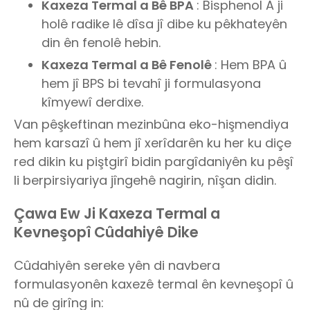
Kaxeza Termal a Bê BPA
: Bisphenol A ji
holê radike lê dîsa jî dibe ku pêkhateyên
din ên fenolê hebin.
Kaxeza Termal a Bê Fenolê
: Hem BPA û
hem jî BPS bi tevahî ji formulasyona
kîmyewî derdixe.
Van pêşkeftinan mezinbûna eko-hişmendiya
hem karsazî û hem jî xerîdarên ku her ku diçe
red dikin ku piştgirî bidin pargîdaniyên ku pêşî
li berpirsiyariya jîngehê nagirin, nîşan didin.
Çawa Ew Ji Kaxeza Termal a
Kevneşopî Cûdahiyê Dike
Cûdahiyên sereke yên di navbera
formulasyonên kaxezê termal ên kevneşopî û
nû de girîng in: