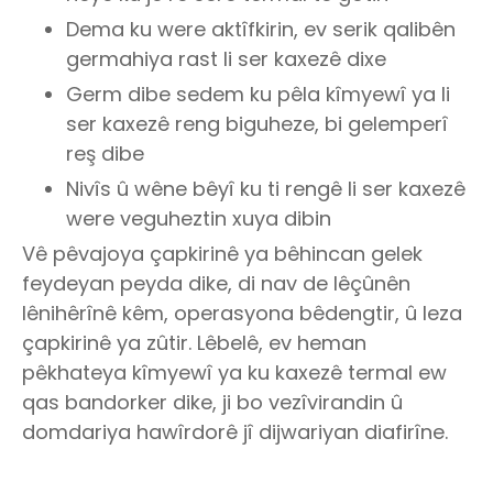
Dema ku were aktîfkirin, ev serik qalibên
germahiya rast li ser kaxezê dixe
Germ dibe sedem ku pêla kîmyewî ya li
ser kaxezê reng biguheze, bi gelemperî
reş dibe
Nivîs û wêne bêyî ku ti rengê li ser kaxezê
were veguheztin xuya dibin
Vê pêvajoya çapkirinê ya bêhincan gelek
feydeyan peyda dike, di nav de lêçûnên
lênihêrînê kêm, operasyona bêdengtir, û leza
çapkirinê ya zûtir. Lêbelê, ev heman
pêkhateya kîmyewî ya ku kaxezê termal ew
qas bandorker dike, ji bo vezîvirandin û
domdariya hawîrdorê jî dijwariyan diafirîne.