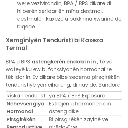
were vezîvirandin, BPA / BPS dikare di
hilberên xerîdar ên mîna destmal,
destmalên kaxezê û pakkirina xwarinê de
biqede.
Xemgîniyên Tenduristî bi Kaxeza
Termal
BPA û BPS
astengkerên endokrîn in
, tê vê
wateyê ku ew bi fonksiyonên hormonal re
têkildar in. Ev dikare bibe sedema pirsgirêkên
tenduristiyê yên cihêreng, di nav de: Bandora
Rîska Tenduristî
ya BPA / BPS Exposure
Nehevsengiya
Estrojen û hormonên din
Hormonal
asteng dike
Pirsgirêkên
Bi pirsgirêkên zayînê ve
Reproductive
girêdayî ye