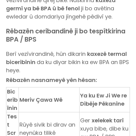
vezîvirandinê qirêj bike. Naskirina
kaxeza
germî ya bê BPA û bê fenol
ji bo avêtina
ewledar û domdariya jîngehê pêdivî ye.
Rêbazên ceribandinê ji bo tespîtkirina
BPA / BPS
Berî vezîvirandinê, hûn dikarin
kaxezê termal
biceribînin
da ku diyar bikin ka ew BPA an BPS
heye.
Rêbazên nasnameyê yên hêsan:
Bic
Ya ku Ew Ji We re
erib
Meriv Çawa Wê
Dibêje Pêkanîne
înin
Tes
Ger
xelekek tarî
t
Rûyê sivik bi dirav an
xuya bibe, dibe ku
Scr
neynûka tilikê