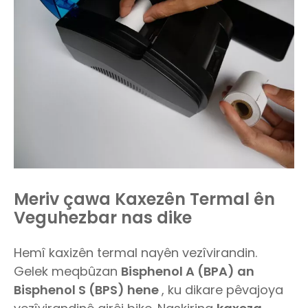
Meriv çawa Kaxezên Termal ên
Veguhezbar nas dike
Hemî kaxizên termal nayên vezîvirandin.
Gelek meqbûzan
Bisphenol A (BPA) an
Bisphenol S (BPS) hene
, ku dikare pêvajoya