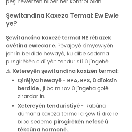
pêşî rêwerzên hilberîner kontrol bikin.
Şewitandina Kaxeza Termal: Ew Ewle
ye?
Şewitandina kaxezê termal NE rêbazek
avêtina ewledar e.
Pêvajoyê kîmyewiyên
jehrîn berdide hewayê, ku dibe sedema
pirsgirêkên cidî yên tenduristî û jîngehê.
⚠️
Xetereyên şewitandina kaxizên termal:
Qirêjiya hewayê
-
BPA, BPS, û dîoksîn
berdide
, ji bo mirov û jîngeha çolê
zirardar in.
Xetereyên tenduristiyê
- Rabûna
dûmana kaxeza termal a şewitî dikare
bibe sedema
pirsgirêkên nefesê û
têkçûna hormonê.
.