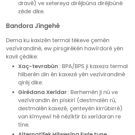
dravê) ve xetereya dirêjbûna dirêjbûnê
zêde dike.
Bandora Jîngehê
Dema ku kaxizên termal têkeve çemên
vezîvirandinê, ew pirsgirêkên hawîrdorê yên
kavil çêdike:
Xaç-tevrabûn
: BPA/BPS ji kaxeza termal
hilberên din ên kaxezê yên vezîvirandinê
qirêj dike.
Girêdana Xerîdar
: Berhemên ji nû ve
vezîvirandin ên pîskirî (destmalên rû,
destmalên kaxezê, çenteyên kirrûbirrê)
van kîmyewî hê nêzîktir bi xerîdaran re
tîne.
Alternatîfek Hilweşîna Ewle tune
: